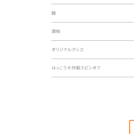
吟醸飲み比べセット
3本セット
酒田錦
麹
純米酒
6本セット
あしがり郷
酒粕
本醸造酒
月の歌
300mlセトイチ全種セット
セトイチ
オリジナルグッズ
零号
いざ
300mlセトイチ＋あしがり郷全種セット
はっこう大作戦スピンオフ
零号2019
はるばる
キャンペーンセット
ぴいひゃら
手の鳴る方へ