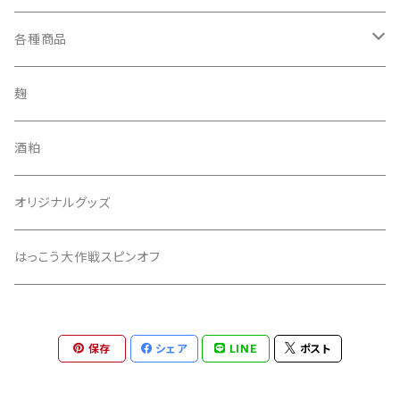
2本セット
各種商品
吟醸飲み比べセット
3本セット
酒田錦
麹
純米酒
6本セット
あしがり郷
酒粕
本醸造酒
月の歌
300mlセトイチ全種セット
セトイチ
オリジナルグッズ
零号
いざ
300mlセトイチ＋あしがり郷全種セット
はっこう大作戦スピンオフ
零号2019
はるばる
キャンペーンセット
保存
シェア
LINE
ポスト
ぴいひゃら