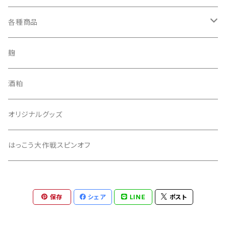
2本セット
各種商品
吟醸飲み比べセット
3本セット
酒田錦
麹
純米酒
6本セット
あしがり郷
酒粕
本醸造酒
月の歌
300mlセトイチ全種セット
セトイチ
オリジナルグッズ
零号
いざ
300mlセトイチ＋あしがり郷全種セット
はっこう大作戦スピンオフ
零号2019
はるばる
キャンペーンセット
保存
シェア
LINE
ポスト
ぴいひゃら