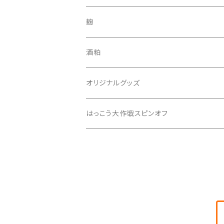
吟醸飲み比べセット
3本セット
酒田錦
麹
純米酒
6本セット
あしがり郷
酒粕
本醸造酒
月の歌
300mlセトイチ全種セット
セトイチ
オリジナルグッズ
零号
いざ
300mlセトイチ＋あしがり郷全種セット
はっこう大作戦スピンオフ
零号2019
はるばる
キャンペーンセット
ぴいひゃら
手の鳴る方へ