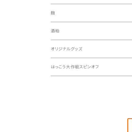
吟醸飲み比べセット
3本セット
酒田錦
麹
純米酒
6本セット
あしがり郷
酒粕
本醸造酒
月の歌
300mlセトイチ全種セット
セトイチ
オリジナルグッズ
零号
いざ
300mlセトイチ＋あしがり郷全種セット
はっこう大作戦スピンオフ
零号2019
はるばる
キャンペーンセット
ぴいひゃら
手の鳴る方へ